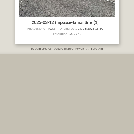
2025-03-12 impasse-lamartine (1)
·
Photographer
Picasa ·
Original Date
24/03/2025 18:50 ·
Resolution
320 x 240
jAlbum créateur de galeries pour le web
&
Base skin