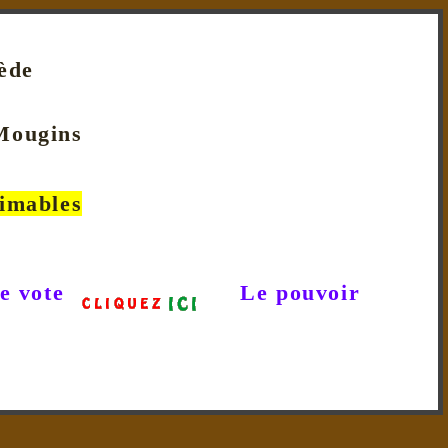
rède
 Mougins
rimables
e vote
Le pouvoir