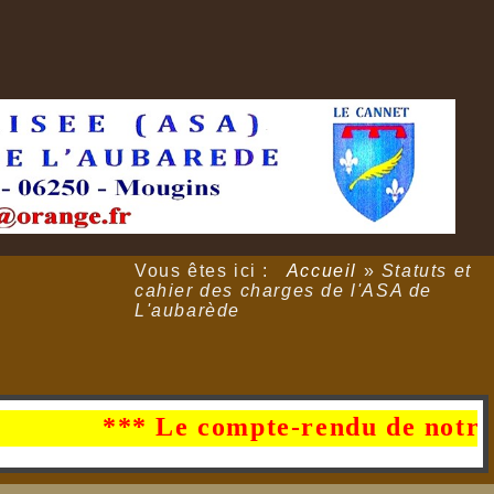
Vous êtes ici :
Accueil
»
Statuts et
cahier des charges de l'ASA de
L'aubarède
*** Le compte-rendu de notre AG du 2