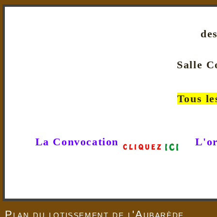
des
Salle C
Tous le
La Convocation
L'o
Plan du lotissement de l'Aubarède