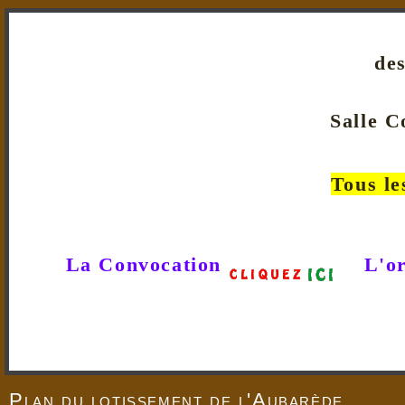
des
Salle C
Tous le
La Convocation
L'o
Plan du lotissement de l'Aubarède