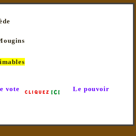
rède
 Mougins
rimables
e vote
Le pouvoir